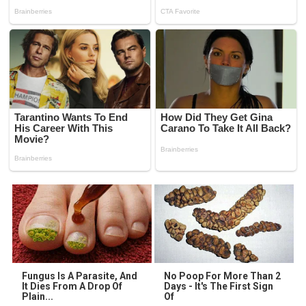
Fungus Is A Parasite, And
No Poop For More Than 2
It Dies From A Drop Of
Days - It's The First Sign
Plain...
Of