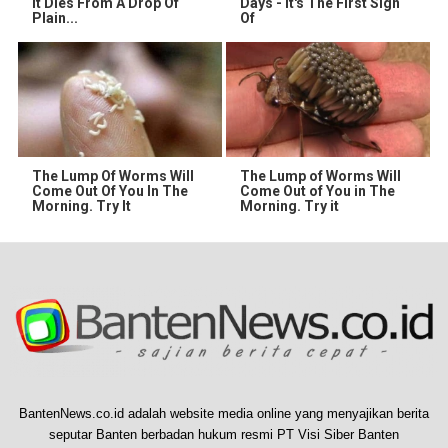
It Dies From A Drop Of
Days - It's The First Sign
Plain...
Of
The Lump Of Worms Will
The Lump of Worms Will
Come Out Of You In The
Come Out of You in The
Morning. Try It
Morning. Try it
BantenNews.co.id adalah website media online yang menyajikan berita
seputar Banten berbadan hukum resmi PT Visi Siber Banten