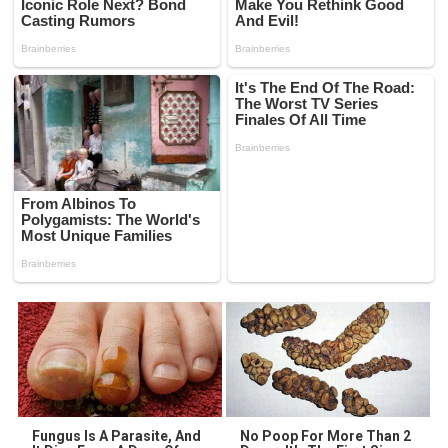
Fungus Is A Parasite, And
No Poop For More Than 2