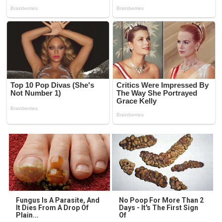
Fungus Is A Parasite, And
No Poop For More Than 2
It Dies From A Drop Of
Days - It's The First Sign
Plain...
Of