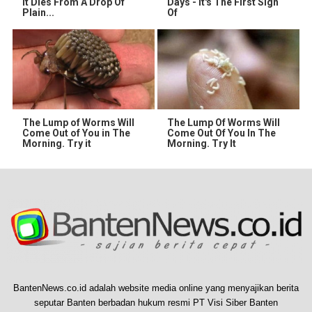
It Dies From A Drop Of
Days - It's The First Sign
Plain...
Of
The Lump of Worms Will
The Lump Of Worms Will
Come Out of You in The
Come Out Of You In The
Morning. Try it
Morning. Try It
BantenNews.co.id adalah website media online yang menyajikan berita
seputar Banten berbadan hukum resmi PT Visi Siber Banten