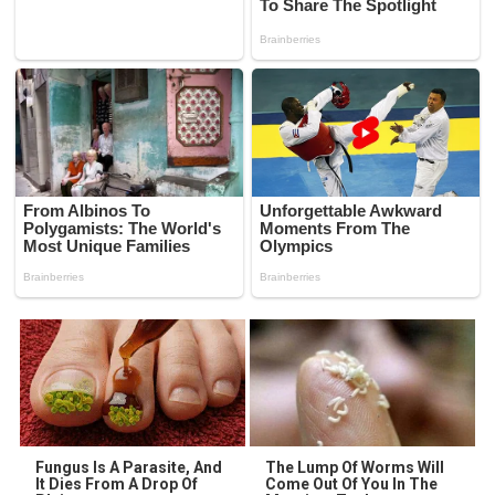
Fungus Is A Parasite, And
The Lump Of Worms Will
It Dies From A Drop Of
Come Out Of You In The