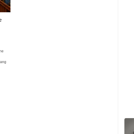
e
he
sang