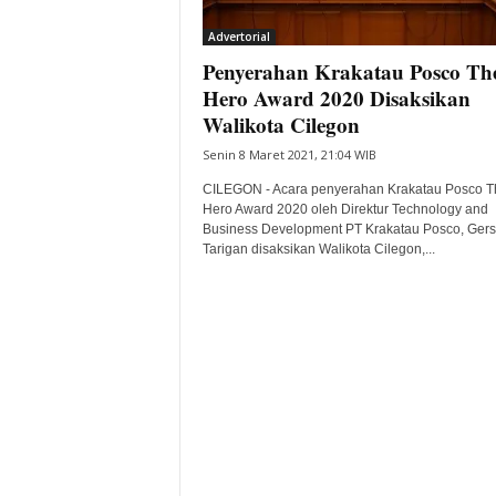
i
Advertorial
t
Penyerahan Krakatau Posco Th
a
B
Hero Award 2020 Disaksikan
a
Walikota Cilegon
n
Senin 8 Maret 2021, 21:04 WIB
t
e
CILEGON - Acara penyerahan Krakatau Posco T
n
Hero Award 2020 oleh Direktur Technology and
H
Business Development PT Krakatau Posco, Ger
Tarigan disaksikan Walikota Cilegon,...
a
r
i
I
n
i