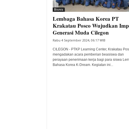
i
Bisnis
t
Lembaga Bahasa Korea PT
a
B
Krakatau Posco Wujudkan Imp
a
Generasi Muda Cilegon
n
Rabu 4 September 2024, 06:17 WIB
t
e
CILEGON - PTKP Learning Center, Krakatau Po
n
mengadakan acara pemberian beasiswa dan
H
perayaan penerimaan kerja bagi para siswa Le
Bahasa Korea K-Dream. Kegiatan ini...
a
r
i
I
n
i