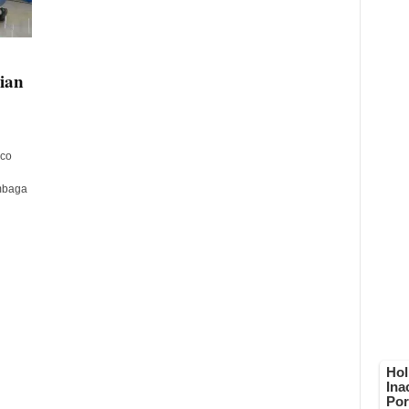
ian
sco
mbaga