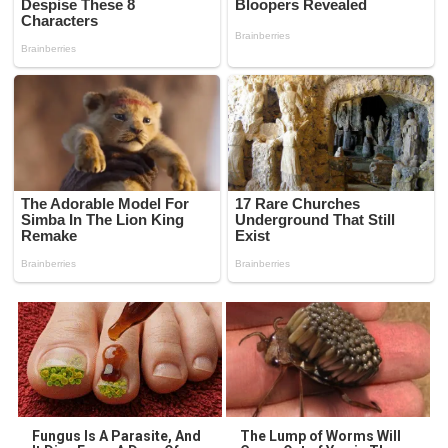
Fungus Is A Parasite, And
The Lump of Worms Will