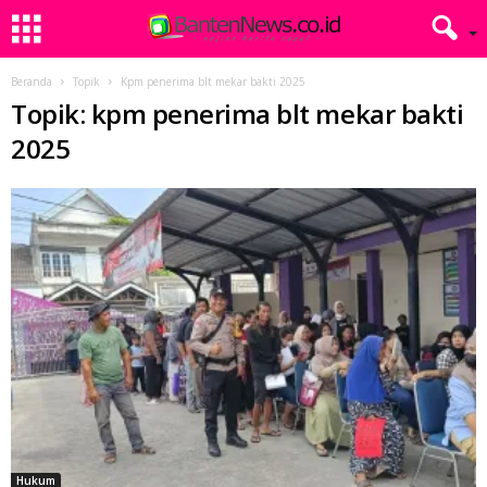
Beranda
Topik
Kpm penerima blt mekar bakti 2025
Topik: kpm penerima blt mekar bakti
2025
Hukum