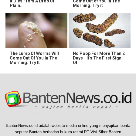
It Dies From A Drop Of
Come Out of You in The
Plain...
Morning. Try it
The Lump Of Worms Will
No Poop For More Than 2
Come Out Of You In The
Days - It's The First Sign
Morning. Try It
Of
BantenNews.co.id adalah website media online yang menyajikan berita
seputar Banten berbadan hukum resmi PT Visi Siber Banten