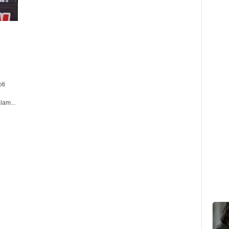
ti
lam...