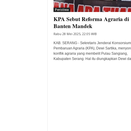
i
Peristiwa
t
KPA Sebut Reforma Agraria di
a
B
Banten Mandek
a
Rabu 28 Mei 2025, 22:05 WIB
n
t
KAB. SERANG - Sekretaris Jenderal Konsorsium
e
Pembaruan Agraria (KPA), Dewi Sartika, menyoro
konflik agraria yang membelit Pulau Sangiang,
n
Kabupaten Serang. Hal itu diungkapkan Dewi da
H
a
r
i
I
n
i