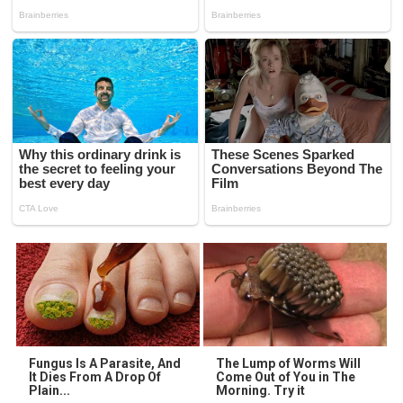
Fungus Is A Parasite, And
The Lump of Worms Will
It Dies From A Drop Of
Come Out of You in The
Plain...
Morning. Try it