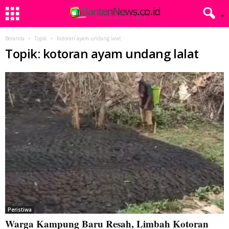
Beranda
Topik
Kotoran ayam undang lalat
Topik: kotoran ayam undang lalat
Peristiwa
Warga Kampung Baru Resah, Limbah Kotoran