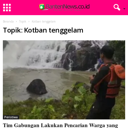
Beranda
Topik
Kotban tenggelam
Topik: Kotban tenggelam
Peristiwa
Tim Gabungan Lakukan Pencarian Warga yang