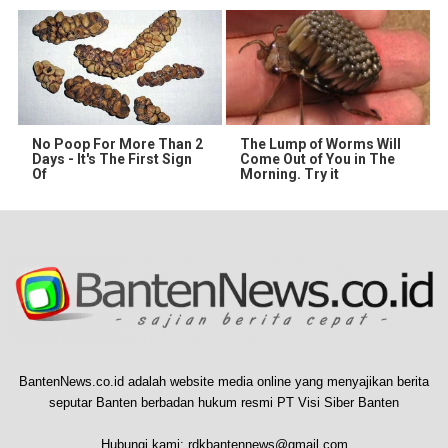
No Poop For More Than 2
The Lump of Worms Will
Days - It's The First Sign
Come Out of You in The
Of
Morning. Try it
BantenNews.co.id adalah website media online yang menyajikan berita
seputar Banten berbadan hukum resmi PT Visi Siber Banten
Hubungi kami:
rdkbantennews@gmail.com