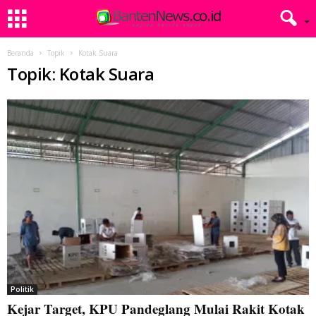
Beranda
Topik
Kotak Suara
Topik: Kotak Suara
Politik
Kejar Target, KPU Pandeglang Mulai Rakit Kotak