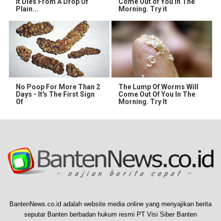
It Dies From A Drop Of
Come Out of You in The
Plain...
Morning. Try it
No Poop For More Than 2
The Lump Of Worms Will
Days - It's The First Sign
Come Out Of You In The
Of
Morning. Try It
BantenNews.co.id adalah website media online yang menyajikan berita
seputar Banten berbadan hukum resmi PT Visi Siber Banten