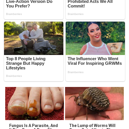
Fungus Is A Parasite, And
The Lump of Worms Will