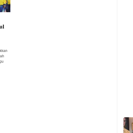
ul
kkan
rah
gu