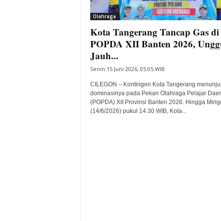
i
Olahraga
t
Kota Tangerang Tancap Gas di
a
B
POPDA XII Banten 2026, Ungg
a
Jauh...
n
Senin 15 Juni 2026, 05:05 WIB
t
e
CILEGON – Kontingen Kota Tangerang menunju
n
dominasinya pada Pekan Olahraga Pelajar Dae
H
(POPDA) XII Provinsi Banten 2026. Hingga Ming
(14/6/2026) pukul 14.30 WIB, Kota...
a
r
i
I
n
i