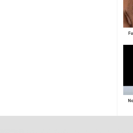
Fu
No