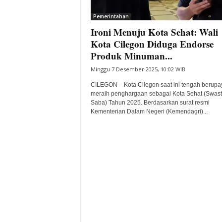
i
Pemerintahan
t
Ironi Menuju Kota Sehat: Wali
a
B
Kota Cilegon Diduga Endorse
a
Produk Minuman...
n
Minggu 7 Desember 2025, 10:02 WIB
t
e
CILEGON – Kota Cilegon saat ini tengah berupa
n
meraih penghargaan sebagai Kota Sehat (Swast
H
Saba) Tahun 2025. Berdasarkan surat resmi
Kementerian Dalam Negeri (Kemendagri)...
a
r
i
I
n
i