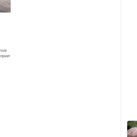
nuai
argaan