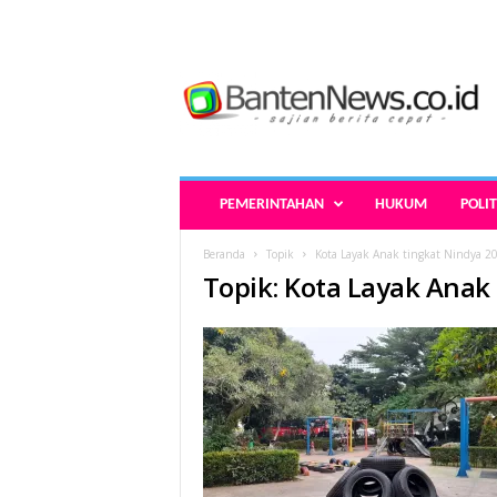
B
a
n
t
e
n
N
PEMERINTAHAN
HUKUM
POLIT
e
w
Beranda
Topik
Kota Layak Anak tingkat Nindya 2
s
Topik: Kota Layak Anak
.
c
o
.
i
d
-
B
e
r