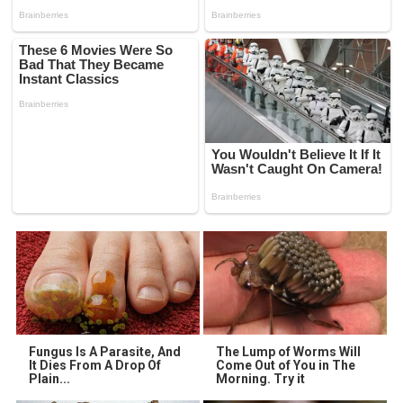
Fungus Is A Parasite, And
The Lump of Worms Will
It Dies From A Drop Of
Come Out of You in The
Plain...
Morning. Try it