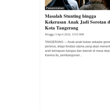
i
Pemerintahan
t
Masalah Stunting hingga
a
B
Kekerasan Anak Jadi Sorotan d
a
Kota Tangerang
n
Minggu 5 April 2026, 13:05 WIB
t
e
TANGERANG — Anak-anak bukan sekadar gene
n
penerus, tetapi fondasi utama yang akan menen
H
arah kemajuan bangsa dan daerah di masa dep
Karena itu, pembangunan...
a
r
i
I
n
i