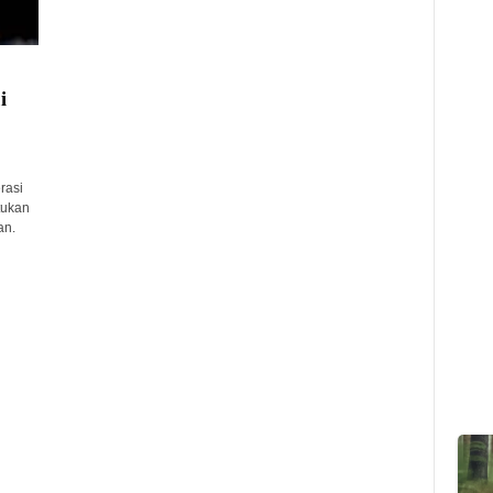
i
rasi
tukan
an.