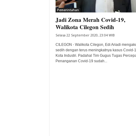
i
Pemerintahan
t
Jadi Zona Merah Covid-19,
a
B
Walikota Cilegon Sedih
a
Selasa 22 September 2020, 23:04 WIB
n
t
CILEGON - Walikota Cilegon, Edi Ariadi mengak
e
sedih dengan terus meningkatnya kasus Covid-1
Kota Industri. Padahal Tim Gugus Tugas Percep
n
Penanganan Covid-19 sudah...
H
a
r
i
I
n
i