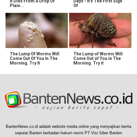
It Dies From A Drop Of
Days - It's The First Sign
Plain...
Of
The Lump Of Worms Will
The Lump of Worms Will
Come Out Of You In The
Come Out of You in The
Morning. Try It
Morning. Try it
BantenNews.co.id adalah website media online yang menyajikan berita
seputar Banten berbadan hukum resmi PT Visi Siber Banten