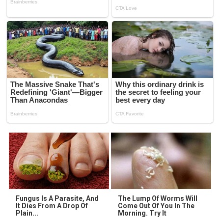
Fungus Is A Parasite, And
The Lump Of Worms Will
It Dies From A Drop Of
Come Out Of You In The
Plain...
Morning. Try It