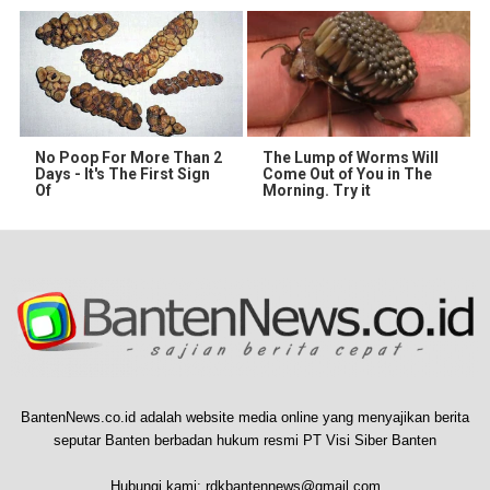
No Poop For More Than 2
The Lump of Worms Will
Days - It's The First Sign
Come Out of You in The
Of
Morning. Try it
BantenNews.co.id adalah website media online yang menyajikan berita
seputar Banten berbadan hukum resmi PT Visi Siber Banten
Hubungi kami:
rdkbantennews@gmail.com