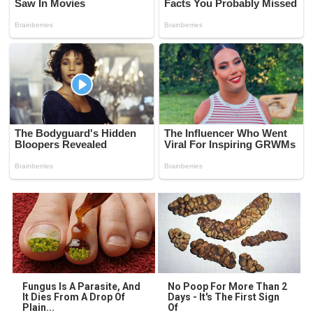
Fungus Is A Parasite, And
No Poop For More Than 2
It Dies From A Drop Of
Days - It's The First Sign
Plain...
Of