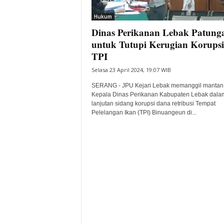
i
Hukum
t
Dinas Perikanan Lebak Patung
a
B
untuk Tutupi Kerugian Korupsi
a
TPI
n
Selasa 23 April 2024, 19:07 WIB
t
e
SERANG - JPU Kejari Lebak memanggil mantan
n
Kepala Dinas Perikanan Kabupaten Lebak dala
H
lanjutan sidang korupsi dana retribusi Tempat
Pelelangan Ikan (TPI) Binuangeun di...
a
r
i
I
n
i