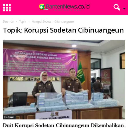
Beranda
Topik
Korupsi Sodetan Cibinuangeun
Topik: Korupsi Sodetan Cibinuangeun
Hukum
Duit Korupsi Sodetan Cibinuangeun Dikembalikan