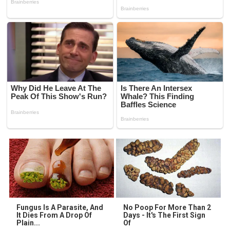
Fungus Is A Parasite, And
No Poop For More Than 2
It Dies From A Drop Of
Days - It's The First Sign
Plain...
Of