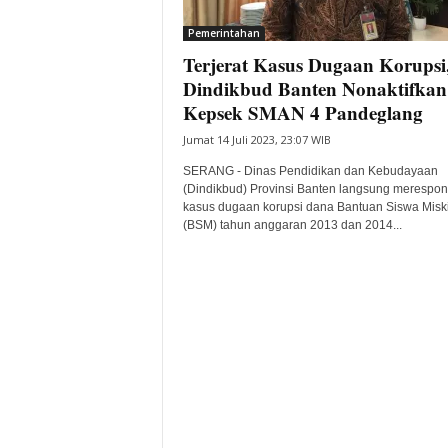
i
Pemerintahan
t
Terjerat Kasus Dugaan Korupsi
a
B
Dindikbud Banten Nonaktifkan
a
Kepsek SMAN 4 Pandeglang
n
Jumat 14 Juli 2023, 23:07 WIB
t
e
SERANG - Dinas Pendidikan dan Kebudayaan
n
(Dindikbud) Provinsi Banten langsung merespon
H
kasus dugaan korupsi dana Bantuan Siswa Misk
(BSM) tahun anggaran 2013 dan 2014...
a
r
i
I
n
i