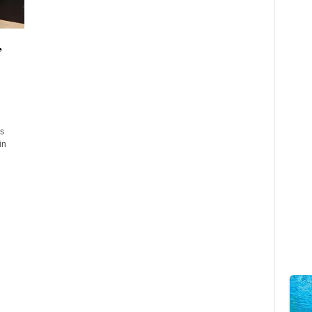
,
s
in