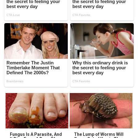
Fungus Is A Parasite, And
The Lump of Worms Will