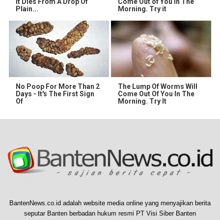
It Dies From A Drop Of
Come Out of You in The
Plain...
Morning. Try it
No Poop For More Than 2
The Lump Of Worms Will
Days - It's The First Sign
Come Out Of You In The
Of
Morning. Try It
BantenNews.co.id adalah website media online yang menyajikan berita
seputar Banten berbadan hukum resmi PT Visi Siber Banten