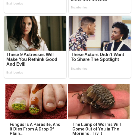
Fungus Is A Parasite, And
The Lump of Worms Will
It Dies From A Drop Of
Come Out of You in The
Plain...
Morning. Try it