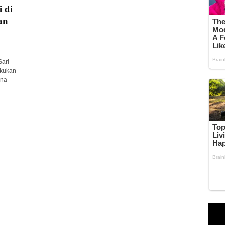
 di
an
Sari
akukan
ana