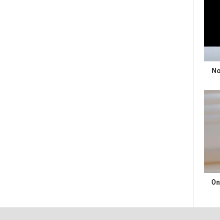
No
On