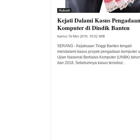
i
Hukum
t
Kejati Dalami Kasus Pengadaa
a
B
Komputer di Dindik Banten
a
Kamis 16 Mei 2019, 19:02 WIB
n
t
SERANG - Kejaksaan Tinggi Banten tengah
e
mendalami kasus proyek pengadaan komputer u
Ujian Nasional Berbasis Komputer (UNBK) tahu
n
dan 2018. Sebelumnya kasus tersebut...
H
a
r
i
I
n
i