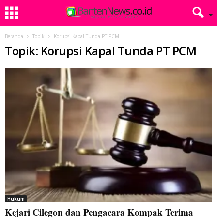
Beranda
Topik
Korupsi Kapal Tunda PT PCM
Topik: Korupsi Kapal Tunda PT PCM
Hukum
Kejari Cilegon dan Pengacara Kompak Terima