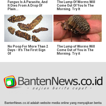
Fungus Is A Parasite, And
The Lump Of Worms Will
It Dies From A Drop Of
Come Out Of You In The
Plain...
Morning. Try It
No Poop For More Than 2
The Lump of Worms Will
Days - It's The First Sign
Come Out of You in The
Of
Morning. Try it
BantenNews.co.id adalah website media online yang menyajikan berita