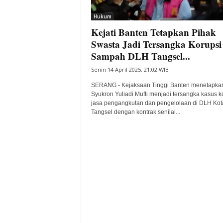
i
Hukum
t
Kejati Banten Tetapkan Pihak
a
B
Swasta Jadi Tersangka Korupsi
a
Sampah DLH Tangsel...
n
Senin 14 April 2025, 21:02 WIB
t
e
SERANG - Kejaksaan Tinggi Banten menetapka
n
Syukron Yuliadi Mufti menjadi tersangka kasus k
H
jasa pengangkutan dan pengelolaan di DLH Kot
Tangsel dengan kontrak senilai...
a
r
i
I
n
i