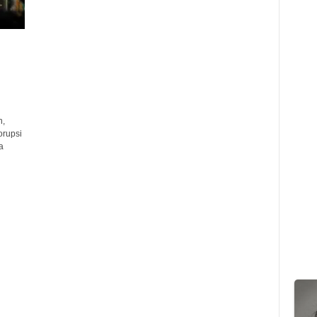
n,
orupsi
a