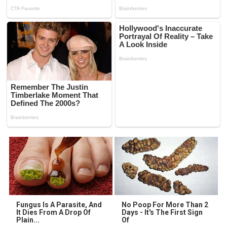
Fungus Is A Parasite, And
No Poop For More Than 2
It Dies From A Drop Of
Days - It's The First Sign
Plain...
Of