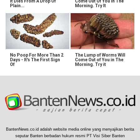
It Dies From A Drop Of
Come Out Of You In The
Plain...
Morning. Try It
No Poop For More Than 2
The Lump of Worms Will
Days - It's The First Sign
Come Out of You in The
Of
Morning. Try it
BantenNews.co.id adalah website media online yang menyajikan berita
seputar Banten berbadan hukum resmi PT Visi Siber Banten