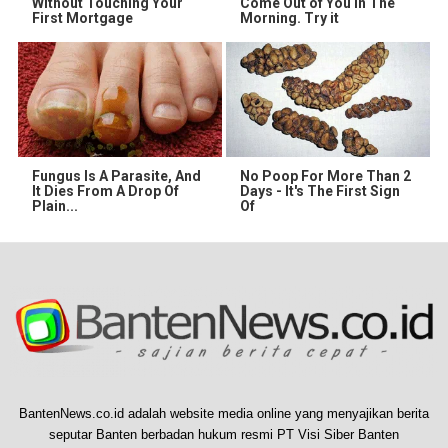
Without Touching Your
Come Out of You in The
First Mortgage
Morning. Try it
Fungus Is A Parasite, And
No Poop For More Than 2
It Dies From A Drop Of
Days - It's The First Sign
Plain...
Of
BantenNews.co.id adalah website media online yang menyajikan berita
seputar Banten berbadan hukum resmi PT Visi Siber Banten