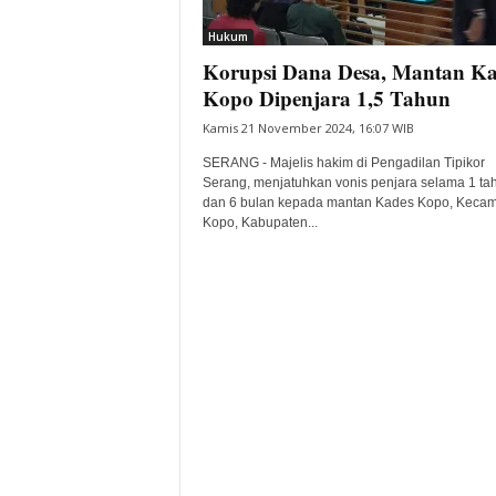
i
Hukum
t
Korupsi Dana Desa, Mantan Ka
a
B
Kopo Dipenjara 1,5 Tahun
a
Kamis 21 November 2024, 16:07 WIB
n
t
SERANG - Majelis hakim di Pengadilan Tipikor
e
Serang, menjatuhkan vonis penjara selama 1 ta
dan 6 bulan kepada mantan Kades Kopo, Keca
n
Kopo, Kabupaten...
H
a
r
i
I
n
i