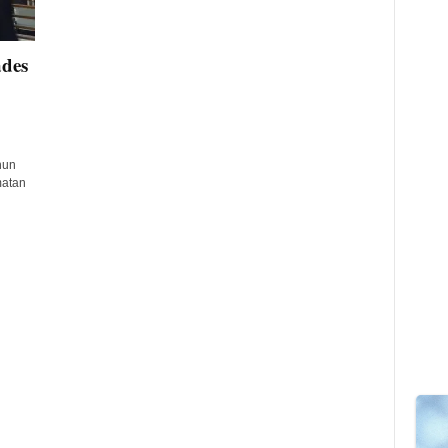
des
hun
matan