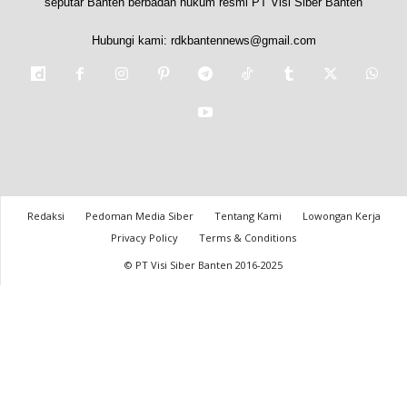
seputar Banten berbadan hukum resmi PT Visi Siber Banten
Hubungi kami:
rdkbantennews@gmail.com
Redaksi
Pedoman Media Siber
Tentang Kami
Lowongan Kerja
Privacy Policy
Terms & Conditions
© PT Visi Siber Banten 2016-2025