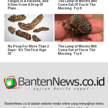
Fungus Is A Parasite, And
The Lump Of Worms Will
It Dies From A Drop Of
Come Out Of You In The
Plain...
Morning. Try It
No Poop For More Than 2
The Lump of Worms Will
Days - It's The First Sign
Come Out of You in The
Of
Morning. Try it
BantenNews.co.id adalah website media online yang menyajikan berita