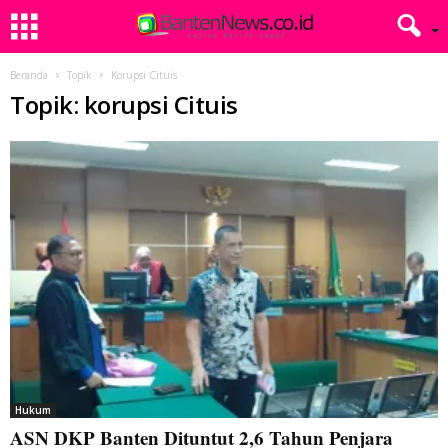
Beranda
Topik
Korupsi Cituis
Topik: korupsi Cituis
Hukum
ASN DKP Banten Dituntut 2,6 Tahun Penjara