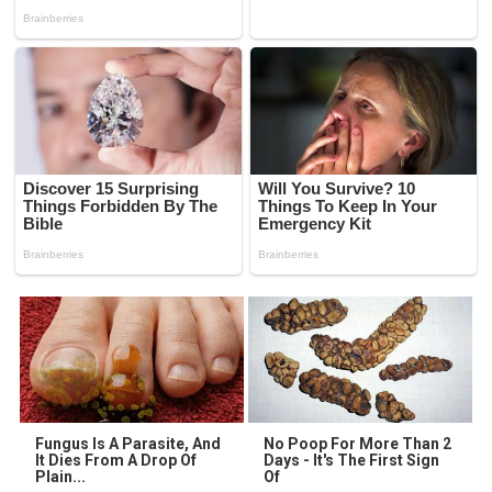
Fungus Is A Parasite, And
No Poop For More Than 2
It Dies From A Drop Of
Days - It's The First Sign
Plain...
Of