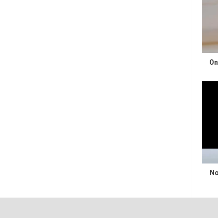
On
No