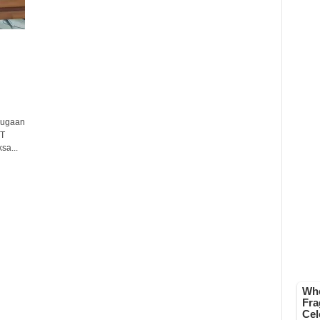
dugaan
PT
sa...