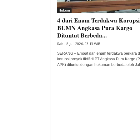
i
Hukum
t
4 dari Enam Terdakwa Korupsi
a
B
BUMN Angkasa Pura Kargo
a
Dituntut Berbeda...
n
Rabu 8 Juli 2026, 03:13 WIB
t
e
SERANG – Empat dari enam terdakwa perkara 
n
korupsi proyek fiktif di PT Angkasa Pura Kargo (
H
APK) dituntut dengan hukuman berbeda oleh Jak
a
r
i
I
n
i