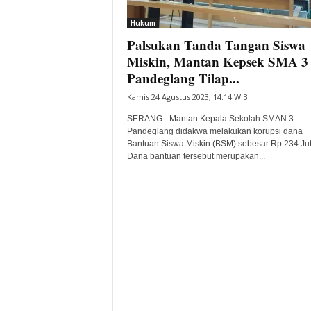
i
Hukum
t
Palsukan Tanda Tangan Siswa
a
B
Miskin, Mantan Kepsek SMA 3
a
Pandeglang Tilap...
n
Kamis 24 Agustus 2023, 14:14 WIB
t
e
SERANG - Mantan Kepala Sekolah SMAN 3
n
Pandeglang didakwa melakukan korupsi dana
H
Bantuan Siswa Miskin (BSM) sebesar Rp 234 Jut
Dana bantuan tersebut merupakan...
a
r
i
I
n
i