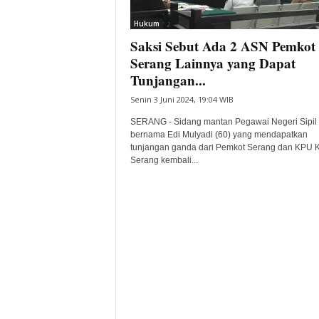
i
Hukum
t
Saksi Sebut Ada 2 ASN Pemkot
a
B
Serang Lainnya yang Dapat
a
Tunjangan...
n
Senin 3 Juni 2024, 19:04 WIB
t
e
SERANG - Sidang mantan Pegawai Negeri Sipil
n
bernama Edi Mulyadi (60) yang mendapatkan
H
tunjangan ganda dari Pemkot Serang dan KPU 
Serang kembali...
a
r
i
I
n
i