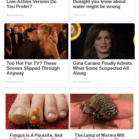
Fungus Is A Parasite, And
The Lump of Worms Will