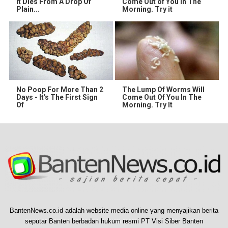
It Dies From A Drop Of
Come Out of You in The
Plain...
Morning. Try it
No Poop For More Than 2
The Lump Of Worms Will
Days - It's The First Sign
Come Out Of You In The
Of
Morning. Try It
BantenNews.co.id adalah website media online yang menyajikan berita
seputar Banten berbadan hukum resmi PT Visi Siber Banten