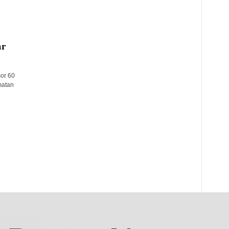
ar
or 60
matan