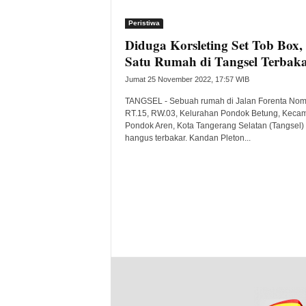
i
Peristiwa
t
Diduga Korsleting Set Tob Box,
a
B
Satu Rumah di Tangsel Terbak
a
Jumat 25 November 2022, 17:57 WIB
n
t
TANGSEL - Sebuah rumah di Jalan Forenta Nom
e
RT.15, RW.03, Kelurahan Pondok Betung, Keca
Pondok Aren, Kota Tangerang Selatan (Tangsel)
n
hangus terbakar. Kandan Pleton...
H
a
r
i
I
n
i