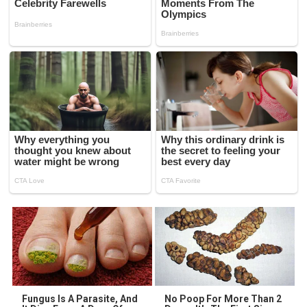
Fungus Is A Parasite, And
No Poop For More Than 2