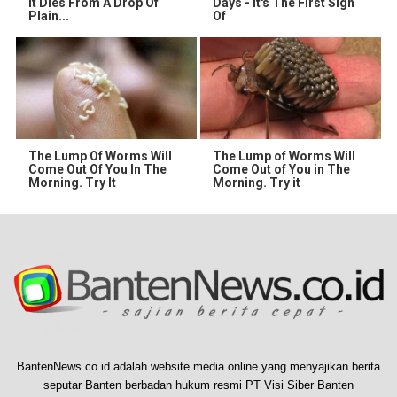
It Dies From A Drop Of
Days - It's The First Sign
Plain...
Of
The Lump Of Worms Will
The Lump of Worms Will
Come Out Of You In The
Come Out of You in The
Morning. Try It
Morning. Try it
BantenNews.co.id adalah website media online yang menyajikan berita
seputar Banten berbadan hukum resmi PT Visi Siber Banten