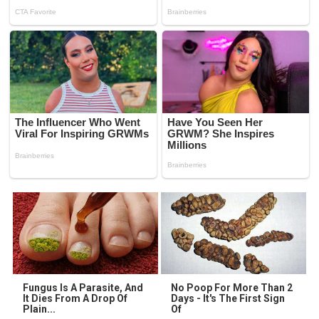
Fungus Is A Parasite, And
No Poop For More Than 2
It Dies From A Drop Of
Days - It's The First Sign
Plain...
Of