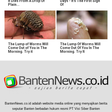
It Dies From A Drop Of
Days - It's The First Sign
Plain...
Of
The Lump of Worms Will
The Lump Of Worms Will
Come Out of You in The
Come Out Of You In The
Morning. Try it
Morning. Try It
BantenNews.co.id adalah website media online yang menyajikan berita
seputar Banten berbadan hukum resmi PT Visi Siber Banten