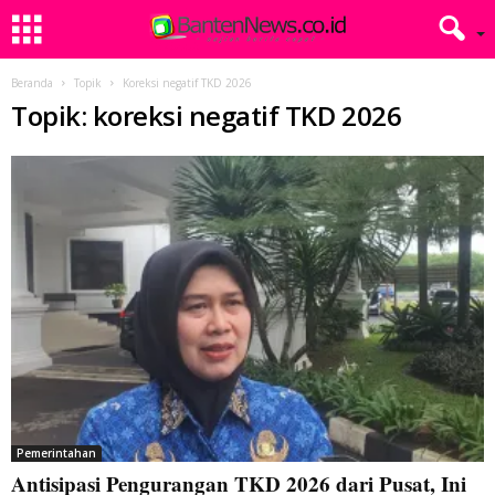
Beranda
Topik
Koreksi negatif TKD 2026
Topik: koreksi negatif TKD 2026
Pemerintahan
Antisipasi Pengurangan TKD 2026 dari Pusat, Ini