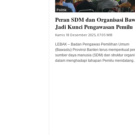
i
Politik
t
Peran SDM dan Organisasi Baw
a
B
Jadi Kunci Pengawasan Pemilu
a
Kamis 18 Desember 2025, 07:05 WIB
n
t
LEBAK – Badan Pengawas Pemilihan Umum
e
(Bawaslu) Provinsi Banten terus memperkuat pe
sumber daya manusia (SDM) dan struktur organi
n
dalam menghadapi tahapan Pemilu mendatang..
H
a
r
i
I
n
i