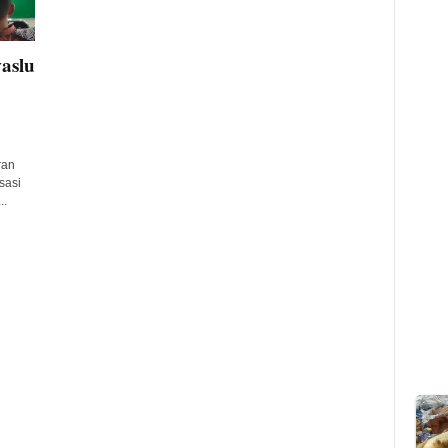
aslu
ran
sasi
..