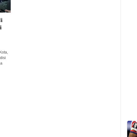
i
i
Kota,
isi
ma