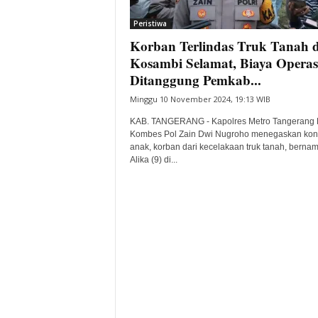
i
Peristiwa
t
Korban Terlindas Truk Tanah d
a
B
Kosambi Selamat, Biaya Operas
a
Ditanggung Pemkab...
n
Minggu 10 November 2024, 19:13 WIB
t
e
KAB. TANGERANG - Kapolres Metro Tangerang 
n
Kombes Pol Zain Dwi Nugroho menegaskan kond
H
anak, korban dari kecelakaan truk tanah, berna
Alika (9) di...
a
r
i
I
n
i