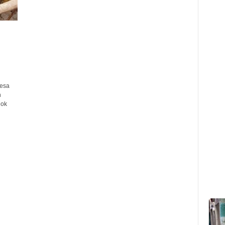
esa
n
lok