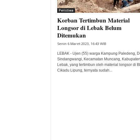
i
Peristiwa
t
Korban Tertimbun Material
a
B
Longsor di Lebak Belum
a
Ditemukan
n
Senin 6 Maret 2023, 16:43 WIB
t
e
LEBAK - Ujen (55) warga Kampung Paledeng, D
n
Sindangwangi, Kecamatan Muncang, Kabupate
H
Lebak, yang tertimbun oleh material longsor di B
Cikadu Lipung, ternyata sudah...
a
r
i
I
n
i