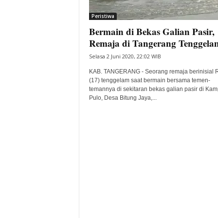
i
Peristiwa
t
Bermain di Bekas Galian Pasir,
a
B
Remaja di Tangerang Tenggela
a
Selasa 2 Juni 2020, 22:02 WIB
n
t
KAB. TANGERANG - Seorang remaja berinisial 
e
(17) tenggelam saat bermain bersama temen-
temannya di sekitaran bekas galian pasir di Ka
n
Pulo, Desa Bitung Jaya,...
H
a
r
i
I
n
i