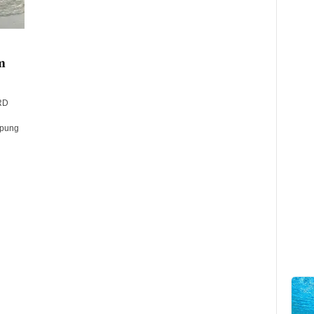
m
RD
mpung